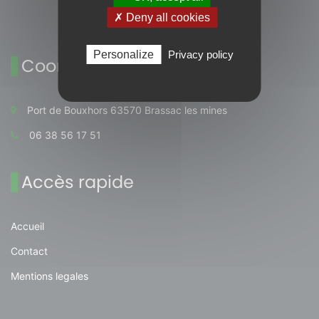
✗ Deny all cookies
Personalize
Privacy policy
Coordonnées
Port de Bouxhors 63570 Brassac les mines
06 38 56 17 51
Accès rapide
Accueil
Contact
Mentions legales