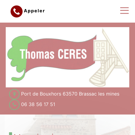
Appeler
Port de Bouxhors 63570 Brassac les mines
06 38 56 17 51