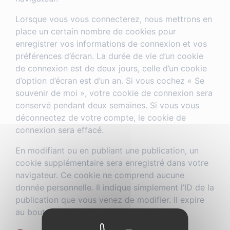
Lorsque vous vous connecterez, nous mettrons en
place un certain nombre de cookies pour
enregistrer vos informations de connexion et vos
préférences d’écran. La durée de vie d’un cookie
de connexion est de deux jours, celle d’un cookie
d’option d’écran est d’un an. Si vous cochez « Se
souvenir de moi », votre cookie de connexion sera
conservé pendant deux semaines. Si vous vous
déconnectez de votre compte, le cookie de
connexion sera effacé.
En modifiant ou en publiant une publication, un
cookie supplémentaire sera enregistré dans votre
navigateur. Ce cookie ne comprend aucune
donnée personnelle. Il indique simplement l’ID de la
publication que vous venez de modifier. Il expire
au bout d’un jour.