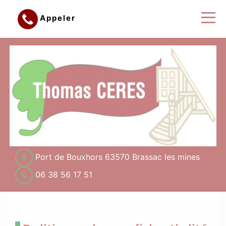
Appeler
Port de Bouxhors 63570 Brassac les mines
06 38 56 17 51